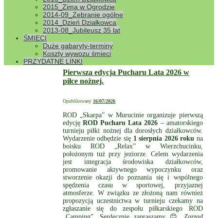
nowe numery telefonów które chcecie wprowadzić
2015_Zima w Ogrodzie
lub usunąć z bazy to prosimy o kontakt na adres:
2014-09_Zebranie ogólne
prezes.rod.camping@wp.pl
. Piloty do bramy cały
2014_Dzień Działkowca
czas działały i działają niezależnie od zasięgu sieci
2013-08_Jubileusz 35 lat
komórkowej. Od dziś otwierając bramę główną
ŚMIECI
dzwonimy na numer:
577 436 180.
Zarząd ROD
Duże gabaryty-terminy
Camping
Koszty wywozu śmieci
PRZYDATNE LINKI
Pierwsza edycja Pucharu Lata 2026 w
piłce nożnej.
Opublikowany
16/07/2026
ROD „Skarpa” w Murucinie organizuje pierwszą
edycję
ROD Pucharu Lata 2026
– amatorskiego
turnieju piłki nożnej dla dorosłych działkowców.
Wydarzenie odbędzie się
1 sierpnia 2026 roku
na
boisku ROD „Relax” w Wierzchucinku,
położonym tuż przy jeziorze. Celem wydarzenia
jest integracja środowiska działkowców,
promowanie aktywnego wypoczynku oraz
stworzenie okazji do poznania się i wspólnego
spędzenia czasu w sportowej, przyjaznej
atmosferze. W związku ze złożoną nam również
propozycją uczestnictwa w turnieju czekamy na
zgłaszanie się do zespołu piłkarskiego ROD
„Camping”. Serdecznie zapraszamy 😊
Zarząd