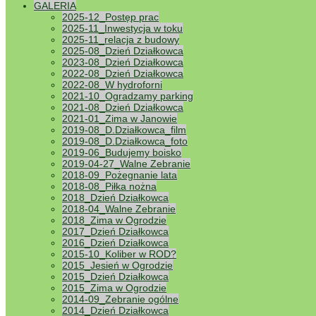
GALERIA
2025-12_Postęp prac
UWAGA! W
2025-11_Inwestycja w toku
2025-11_relacja z budowy
Opublikowany
1
2025-08_Dzień Działkowca
2023-08_Dzień Działkowca
Zmieniliśmy
2022-08_Dzień Działkowca
numerów już
2022-08_W hydroforni
z bazy to p
2021-10_Ogradzamy parking
Od dziś ot
2021-08_Dzień Działkowca
2021-01_Zima w Janowie
2019-08_D.Działkowca_film
Pierwsza 
2019-08_D.Działkowca_foto
2019-06_Budujemy boisko
2019-04-27_Walne Zebranie
Opublikowany
1
2018-09_Pożegnanie lata
ROD „Skarp
2018-08_Piłka nożna
Wydarzenie
2018_Dzień Działkowca
środowiska 
2018-04_Walne Zebranie
atmosferze.
2018_Zima w Ogrodzie
Serdecznie
2017_Dzień Działkowca
2016_Dzień Działkowca
2015-10_Koliber w ROD?
Apel o or
2015_Jesień w Ogrodzie
2015_Dzień Działkowca
2015_Zima w Ogrodzie
Opublikowany
1
2014-09_Zebranie ogólne
Zwracamy s
2014_Dzień Działkowca