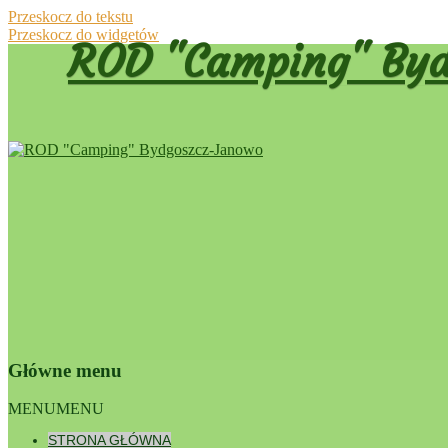
Przeskocz do tekstu
Przeskocz do widgetów
ROD "Camping" Byd
Główne menu
ROD „CAMPING”
MENU
MENU
Archi
ul.Biwakowa 12
85-471 Bydgoszcz Janowo
STRONA GŁÓWNA