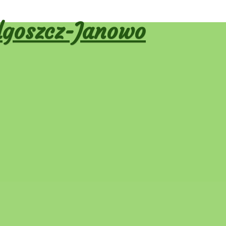
goszcz-Janowo
wum autora:
Jacek Głazik