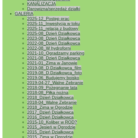
KANALIZACJA
kwot z oprocentowania lokat.
Darowizna/sprzedaż działki
Po otrzymaniu w styczniu 2019 r. ostatniej faktury
GALERIA
z „ENEI” za energię elektryczną za 2018 rok
2025-12_Postęp prac
przygotowujemy rozliczenie pobranej energii
2025-11_Inwestycja w toku
elektrycznej przez poszczególnych działkowców.
2025-11_relacja z budowy
Rozliczenia zostaną wysłane pod koniec lutego
2025-08_Dzień Działkowca
2019 r.
2023-08_Dzień Działkowca
2022-08_Dzień Działkowca
W styczniu 2019 r. dokonano naprawy zbiorników
2022-08_W hydroforni
hydroforowych i odżelaziaczy w hydroforni
2021-10_Ogradzamy parking
Ogrodu. Z uwagi na stopień ich zużycia konieczne
2021-08_Dzień Działkowca
jest w roku bieżącym, po zakończeniu sezonu,
2021-01_Zima w Janowie
dokonanie modernizacji hydroforni, która od
2019-08_D.Działkowca_film
początku istnienia Ogrodu przechodziła jedynie
2019-08_D.Działkowca_foto
konieczne remonty i obecnie wymaga wymiany
2019-06_Budujemy boisko
zbiorników i ogólnego remontu. Wstępny koszt
2019-04-27_Walne Zebranie
ustalono na poziomie 120 tysięcy złotych.
2018-09_Pożegnanie lata
Konieczna w tym zakresie uchwała musi być
2018-08_Piłka nożna
podjęta na walnym, zebraniu w kwietniu 2019 r.
2018_Dzień Działkowca
W roku 2018 PGW Wody Polskie Zarząd Zlewni
2018-04_Walne Zebranie
w Chojnicach ustaliły opłaty stałe i zmienne za
2018_Zima w Ogrodzie
pobór wody przez ROD „Camping”. Opłata stała
2017_Dzień Działkowca
za cztery kwartały 2018 r. wyniosła 1420,00 zł, a
2016_Dzień Działkowca
opłata zmienna wynikająca z faktycznego zużycia
2015-10_Koliber w ROD?
wody za trzy kwartały 2018 r. wyniosła ogółem
2015_Jesień w Ogrodzie
1388,00 zł.
2015_Dzień Działkowca
2015_Zima w Ogrodzie