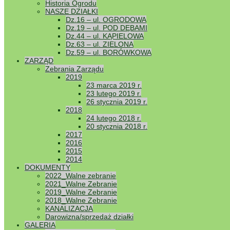
1. Stan fin
Historia Ogrodu
2. Rozlicze
NASZE DZIAŁKI
3. Kanaliza
Dz.16 – ul. OGRODOWA
4. Program
Dz.19 – ul. POD DĘBAMI
5. Inwentary
Dz.44 – ul. KĄPIELOWA
6. Komisja
Dz.63 – ul. ZIELONA
Dz.59 – ul. BORÓWKOWA
Opłaty ogro
ZARZĄD
Wpłaty pier
Zebrania Zarządu
Drugą ratę 
2019
Prosimy o t
23 marca 2019 r.
23 lutego 2019 r.
W dniu 25.1
26 stycznia 2019 r.
Sposób prze
2018
W roku 2018
24 lutego 2018 r.
20 stycznia 2018 r.
W sprawie r
2017
(kwiecień 2
2016
o obowiązuj
2015
2014
Rada Krajo
DOKUMENTY
przygotowan
2022_Walne zebranie
trwałe, ma
2021_Walne Zebranie
pozwalając
2019_Walne Zebranie
zostać wdro
2018_Walne Zebranie
KR PZD z d
KANALIZACJA
Darowizna/sprzedaż działki
Do końca bi
GALERIA
Pana Andrze