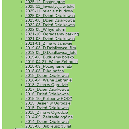
2025-12_Postęp prac
2025-11_Inwestycja w toku
Nadal poszu
2025-11_relacja z budowy
osoby) pros
2025-08_Dzień Działkowca
21 paździer
2023-08_Dzień Działkowca
1. Stan fin
2022-08_Dzień Działkowca
2. Przebudo
2022-08_W hydroforni
3. Dalsze po
2021-10_Ogradzamy parking
4. Sprawa w
2021-08_Dzień Działkowca
terenie pos
2021-01_Zima w Janowie
5. Konieczn
2019-08_D.Działkowca_film
6. Zamknięc
2019-08_D.Działkowca_foto
2019-06_Budujemy boisko
Pierwszej ra
2019-04-27_Walne Zebranie
dokonały cz
2018-09_Pożegnanie lata
zaległości 
2018-08_Piłka nożna
2018_Dzień Działkowca
Strona inte
2018-04_Walne Zebranie
2018_Zima w Ogrodzie
W sprawie k
2017_Dzień Działkowca
zamieścimy 
2016_Dzień Działkowca
2015-10_Koliber w ROD?
W sprawie w
2015_Jesień w Ogrodzie
dostarczeni
2015_Dzień Działkowca
Uchwała Zar
2015_Zima w Ogrodzie
skrócenia l
2014-09_Zebranie ogólne
2014_Dzień Działkowca
Osoby chętn
2013-08_Jubileusz 35 lat