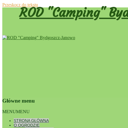
Przeskocz do tekstu
ROD "Camping" Byd
Główne menu
Dumnie wspierane przez WordPress
MENU
MENU
ZEBRANI
STRONA GŁÓWNA
25 listopad
O OGRODZIE