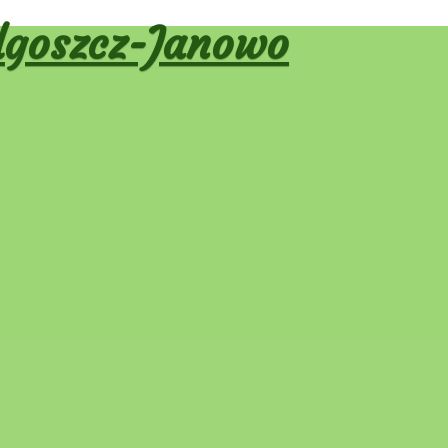
goszcz-Janowo
A ZARZĄDU – 2017 rok
a 2017r.