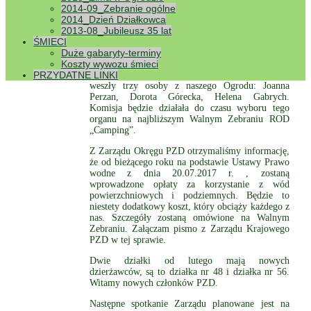
Na ostatnim Walnym Zebraniu członków naszego
2014-09_Zebranie ogólne
Ogrodu w sierpniu 2017 r. nie wybrano Komisji
2014_Dzień Działkowca
Rewizyjnej z uwagi na brak chętnych do pracy w
2013-08_Jubileusz 35 lat
tej komisji. W związku z powyższym Okręgowa
ŚMIECI
Komisja Rewizyjna PZD w Bydgoszczy powołała
Duże gabaryty-terminy
z dniem 19 lutego 2018 r. Komisaryczną Komisję
Koszty wywozu śmieci
Rewizyjną ROD „Camping”. W skład Komisji
PRZYDATNE LINKI
weszły trzy osoby z naszego Ogrodu: Joanna
Perzan, Dorota Górecka, Helena Gabrych.
Komisja będzie działała do czasu wyboru tego
organu na najbliższym Walnym Zebraniu ROD
„Camping”.
Z Zarządu Okręgu PZD otrzymaliśmy informację,
że od bieżącego roku na podstawie Ustawy Prawo
wodne z dnia 20.07.2017 r. , zostaną
wprowadzone opłaty za korzystanie z wód
powierzchniowych i podziemnych. Będzie to
niestety dodatkowy koszt, który obciąży każdego z
nas. Szczegóły zostaną omówione na Walnym
Zebraniu. Załączam pismo z Zarządu Krajowego
PZD w tej sprawie.
Dwie działki od lutego mają nowych
dzierżawców, są to działka nr 48 i działka nr 56.
Witamy nowych członków PZD.
Następne spotkanie Zarządu planowane jest na