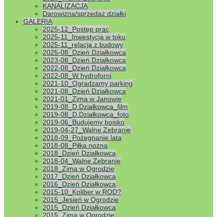
KANALIZACJA
Myślęcinka – „Ustronie” i „Podgórze”, którzy
Darowizna/sprzedaż działki
mają już za sobą realizację inwestycji dot.
GALERIA
podłączenia Ogrodów do kanalizacji. Celem
2025-12_Postęp prac
spotkania była wymiana doświadczeń związanych
2025-11_Inwestycja w toku
z realizacją inwestycji. W lutym odbyło się
2025-11_relacja z budowy
również spotkanie w Zarządzie Okręgu PZD
2025-08_Dzień Działkowca
prezesów pięciu Ogrodów, które podobnie jak my,
2023-08_Dzień Działkowca
przystępują do skanalizowania Ogrodów. Zarząd
2022-08_Dzień Działkowca
ROD „Camping” postanowił wysłać zapytanie
2022-08_W hydroforni
ofertowe w sprawie przygotowania projektu
2021-10_Ogradzamy parking
przyłączenia naszego Ogrodu do miejskiej sieci
2021-08_Dzień Działkowca
kanalizacyjnej do 10 biur projektowych,
2021-01_Zima w Janowie
zaproponowanych przez członków Zarządu.
2019-08_D.Działkowca_film
Obecnie przygotowujemy treść zapytania
2019-08_D.Działkowca_foto
ofertowego. Sprawa kanalizacji będzie jednym z
2019-06_Budujemy boisko
głównych tematów Walnego Zebrania
2019-04-27_Walne Zebranie
Sprawozdawczego członków Ogrodu,
2018-09_Pożegnanie lata
planowanego na ostatnią sobotę kwietnia
2018-08_Piłka nożna
bieżącego roku. Następnym krokiem będzie
2018_Dzień Działkowca
powołanie komisji przetargowej spośród członków
2018-04_Walne Zebranie
ROD „Camping”.
2018_Zima w Ogrodzie
2017_Dzień Działkowca
Program komputerowy dla ogrodów działkowych
2016_Dzień Działkowca
przygotowany na wniosek Zarządu Krajowego
2015-10_Koliber w ROD?
PZD został zakupiony przez nasz Ogród za kwotę
2015_Jesień w Ogrodzie
94,71 zł. Obecnie trwają prace nad instalacją
2015_Dzień Działkowca
programu.
2015_Zima w Ogrodzie