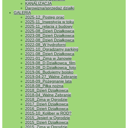
KANALIZACJA
Darowizna/sprzedaż działki
GALERIA
2025-12_Postęp prac
2025-11_Inwestycja w toku
2025-11_relacja z budowy
2025-08_Dzień Działkowca
2023-08_Dzień Działkowca
2022-08_Dzień Działkowca
2022-08_W hydroforni
2021-10_Ogradzamy parking
2021-08_Dzień Działkowca
2021-01_Zima w Janowie
2019-08_D.Działkowca_film
2019-08_D.Działkowca_foto
2019-06_Budujemy boisko
2019-04-27_Walne Zebranie
2018-09_Pożegnanie lata
2018-08_Piłka nożna
2018_Dzień Działkowca
2018-04_Walne Zebranie
2018_Zima w Ogrodzie
2017_Dzień Działkowca
2016_Dzień Działkowca
2015-10_Koliber w ROD?
2015_Jesień w Ogrodzie
2015_Dzień Działkowca
2015_Zima w Ogrodzie