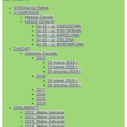
STRONA GŁÓWNA
O OGRODZIE
Historia Ogrodu
NASZE DZIAŁKI
Dz.16 – ul. OGRODOWA
Dz.19 – ul. POD DĘBAMI
Dz.44 – ul. KĄPIELOWA
Dz.63 – ul. ZIELONA
Dz.59 – ul. BORÓWKOWA
ZARZĄD
Zebrania Zarządu
2019
23 marca 2019 r.
23 lutego 2019 r.
26 stycznia 2019 r.
2018
24 lutego 2018 r.
20 stycznia 2018 r.
2017
2016
2015
2014
DOKUMENTY
2022_Walne zebranie
2021_Walne Zebranie
2019_Walne Zebranie
2018_Walne Zebranie