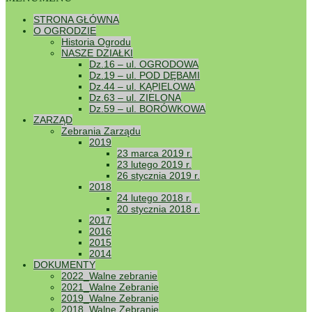
STRONA GŁÓWNA
O OGRODZIE
Historia Ogrodu
NASZE DZIAŁKI
Dz.16 – ul. OGRODOWA
Dz.19 – ul. POD DĘBAMI
Dz.44 – ul. KĄPIELOWA
Dz.63 – ul. ZIELONA
Dz.59 – ul. BORÓWKOWA
ZARZĄD
Zebrania Zarządu
2019
23 marca 2019 r.
23 lutego 2019 r.
26 stycznia 2019 r.
2018
24 lutego 2018 r.
20 stycznia 2018 r.
2017
2016
2015
2014
DOKUMENTY
2022_Walne zebranie
2021_Walne Zebranie
2019_Walne Zebranie
[Pokaz zdjęć]
2018_Walne Zebranie