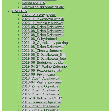
KANALIZACJA
Darowizna/sprzedaż działki
GALERIA
2025-12_Postęp prac
2025-11_Inwestycja w toku
2025-11_relacja z budowy
2025-08_Dzień Działkowca
2023-08_Dzień Działkowca
2022-08_Dzień Działkowca
2022-08_W hydroforni
2021-10_Ogradzamy parking
2021-08_Dzień Działkowca
2021-01_Zima w Janowie
2019-08_D.Działkowca_film
2019-08_D.Działkowca_foto
2019-06_Budujemy boisko
2019-04-27_Walne Zebranie
2018-09_Pożegnanie lata
2018-08_Piłka nożna
2018_Dzień Działkowca
2018-04_Walne Zebranie
2018_Zima w Ogrodzie
2017_Dzień Działkowca
2016_Dzień Działkowca
2015-10_Koliber w ROD?
2015_Jesień w Ogrodzie
2015_Dzień Działkowca
2015_Zima w Ogrodzie