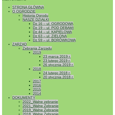
Uwaga! Kliknij na „POKAZ SLAJDÓW” albo na
wybraną miniaturę 😛
STRONA GŁÓWNA
O OGRODZIE
Historia Ogrodu
NASZE DZIAŁKI
Dz.16 – ul. OGRODOWA
Dz.19 – ul. POD DĘBAMI
Dz.44 – ul. KĄPIELOWA
Dz.63 – ul. ZIELONA
Dz.59 – ul. BORÓWKOWA
ZARZĄD
Zebrania Zarządu
2019
23 marca 2019 r.
23 lutego 2019 r.
26 stycznia 2019 r.
2018
24 lutego 2018 r.
20 stycznia 2018 r.
2017
2016
2015
2014
DOKUMENTY
2022_Walne zebranie
2021_Walne Zebranie
2019_Walne Zebranie
2018_Walne Zebranie