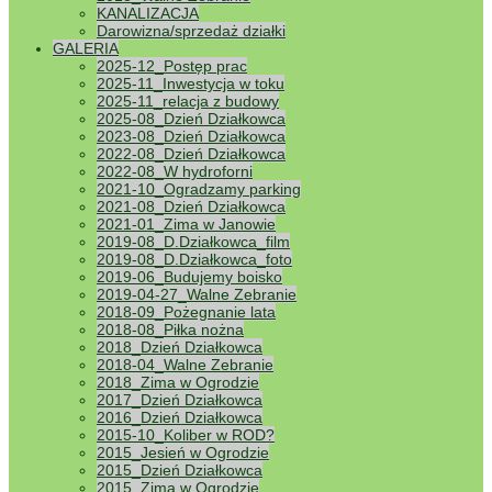
KANALIZACJA
Darowizna/sprzedaż działki
GALERIA
2025-12_Postęp prac
2025-11_Inwestycja w toku
2025-11_relacja z budowy
2025-08_Dzień Działkowca
2023-08_Dzień Działkowca
[Pokaz zdjęć]
2022-08_Dzień Działkowca
1
2
...
4
►
2022-08_W hydroforni
2021-10_Ogradzamy parking
2021-08_Dzień Działkowca
2021-01_Zima w Janowie
2019-08_D.Działkowca_film
2019-08_D.Działkowca_foto
2019-06_Budujemy boisko
2019-04-27_Walne Zebranie
2018-09_Pożegnanie lata
2018-08_Piłka nożna
2018_Dzień Działkowca
2018-04_Walne Zebranie
2018_Zima w Ogrodzie
2017_Dzień Działkowca
2016_Dzień Działkowca
2015-10_Koliber w ROD?
2015_Jesień w Ogrodzie
2015_Dzień Działkowca
2015_Zima w Ogrodzie