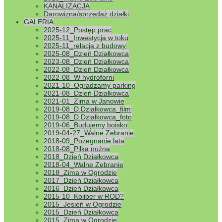
podłączeń poniosą działkowcy, którzy naruszyli
KANALIZACJA
w/w zakaz. Deszczówkę można i należy w sytuacji
Darowizna/sprzedaż działki
narastającej suszy gromadzić w pojemnikach na
GALERIA
deszczówkę- jak np. na załączonym zdjęciu.
2025-12_Postęp prac
Zarząd ROD Camping
2025-11_Inwestycja w toku
2025-11_relacja z budowy
Monitoring prac naprawczych.
2025-08_Dzień Działkowca
Możliwość komentowania
Monitoring
2023-08_Dzień Działkowca
prac naprawczych.
została wyłączona
2022-08_Dzień Działkowca
2022-08_W hydroforni
UWAGA! WAŻNE! – Nowy numer
2021-10_Ogradzamy parking
telefonu bramy głównej.
Możliwość
2021-08_Dzień Działkowca
komentowania
UWAGA! WAŻNE! –
2021-01_Zima w Janowie
Nowy numer telefonu bramy głównej.
2019-08_D.Działkowca_film
2019-08_D.Działkowca_foto
została wyłączona
2019-06_Budujemy boisko
Pierwsza edycja Pucharu Lata 2026 w
2019-04-27_Walne Zebranie
piłce nożnej.
Możliwość komentowania
2018-09_Pożegnanie lata
2018-08_Piłka nożna
Pierwsza edycja Pucharu Lata 2026 w
2018_Dzień Działkowca
piłce nożnej.
została wyłączona
2018-04_Walne Zebranie
Apel o organizację Dzień Działkowca.
2018_Zima w Ogrodzie
2017_Dzień Działkowca
Możliwość komentowania
Apel o
2016_Dzień Działkowca
organizację Dzień Działkowca.
została
2015-10_Koliber w ROD?
wyłączona
2015_Jesień w Ogrodzie
2015_Dzień Działkowca
2015_Zima w Ogrodzie