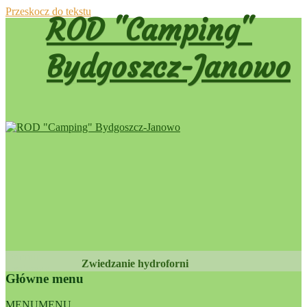
Przeskocz do tekstu
ROD "Camping"
Bydgoszcz-Janowo
Dumnie
Zwiedzanie hydroforni
wspierane
Główne menu
przez
WordPress
MENU
MENU