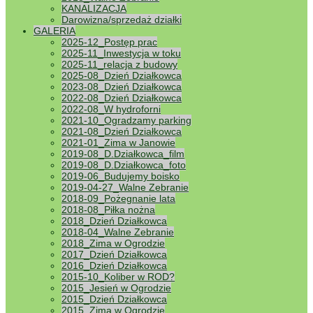
KANALIZACJA
Darowizna/sprzedaż działki
GALERIA
2025-12_Postęp prac
2025-11_Inwestycja w toku
2025-11_relacja z budowy
2025-08_Dzień Działkowca
2023-08_Dzień Działkowca
2022-08_Dzień Działkowca
2022-08_W hydroforni
2021-10_Ogradzamy parking
2021-08_Dzień Działkowca
2021-01_Zima w Janowie
2019-08_D.Działkowca_film
2019-08_D.Działkowca_foto
2019-06_Budujemy boisko
2019-04-27_Walne Zebranie
2018-09_Pożegnanie lata
2018-08_Piłka nożna
2018_Dzień Działkowca
2018-04_Walne Zebranie
2018_Zima w Ogrodzie
2017_Dzień Działkowca
2016_Dzień Działkowca
2015-10_Koliber w ROD?
2015_Jesień w Ogrodzie
2015_Dzień Działkowca
2015_Zima w Ogrodzie