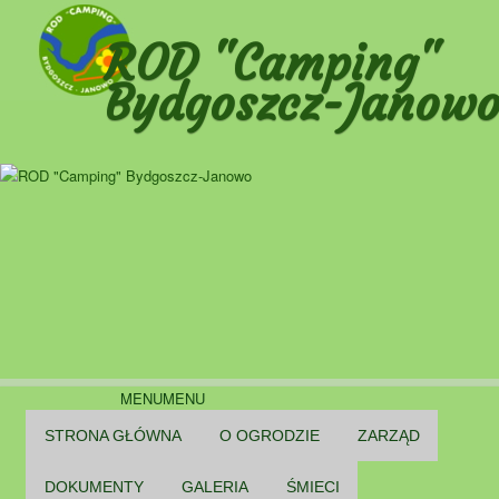
Przeskocz
do
ROD "Camping"
tekstu
Bydgoszcz-Janow
Główne
MENU
MENU
menu
STRONA GŁÓWNA
O OGRODZIE
ZARZĄD
O OGRODZIE
DOKUMENTY
GALERIA
ŚMIECI