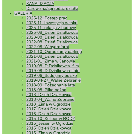
KANALIZACJA
Darowizna/sprzedaż działki
GALERIA
2025-12_Postęp prac
2025-11_Inwestycja w toku
2025-11_relacja z budowy
2025-08_Dzień Działkowca
2023-08_Dzień Działkowca
2022-08_Dzień Działkowca
2022-08_W hydroforni
2021-10_Ogradzamy parking
2021-08_Dzień Działkowca
2021-01_Zima w Janowie
2019-08_D.Działkowca_film
2019-08_D.Działkowca_foto
2019-06_Budujemy boisko
2019-04-27_Walne Zebranie
2018-09_Pożegnanie lata
2018-08_Piłka nożna
2018_Dzień Działkowca
2018-04_Walne Zebranie
2018_Zima w Ogrodzie
2017_Dzień Działkowca
2016_Dzień Działkowca
2015-10_Koliber w ROD?
2015_Jesień w Ogrodzie
2015_Dzień Działkowca
2015_Zima w Ogrodzie