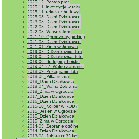
2025-12_Postęp prac
2025-11_Inwestycja w toku
2025-11_relacja z budowy
2025-08_Dzień Działkowca
2023-08_Dzień Działkowca
2022-08_Dzień Działkowca
2022-08_W hydroforni
2021-10_Ogradzamy parking
2021-08_Dzień Działkowca
2021-01_Zima w Janowie
2019-08_D.Działkowca_film
2019-08_D.Działkowca_foto
2019-06_Budujemy boisko
2019-04-27_Walne Zebranie
2018-09_Pożegnanie lata
2018-08_Piłka nożna
2018_Dzień Działkowca
2018-04_Walne Zebranie
2018_Zima w Ogrodzie
2017_Dzień Działkowca
2016_Dzień Działkowca
2015-10_Koliber w ROD?
2015_Jesień w Ogrodzie
2015_Dzień Działkowca
2015_Zima w Ogrodzie
2014-09_Zebranie ogólne
2014_Dzień Działkowca
2013-08_Jubileusz 35 lat