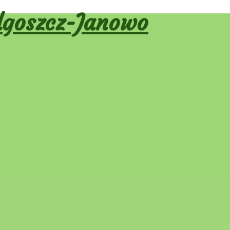
goszcz-Janowo
ałkowca 2025