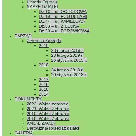
Historia Ogrodu
NASZE DZIAŁKI
Dz.16 – ul. OGRODOWA
Dz.19 – ul. POD DĘBAMI
Dz.44 – ul. KĄPIELOWA
Dz.63 – ul. ZIELONA
Dz.59 – ul. BORÓWKOWA
ZARZĄD
Zebrania Zarządu
2019
23 marca 2019 r.
23 lutego 2019 r.
26 stycznia 2019 r.
2018
24 lutego 2018 r.
20 stycznia 2018 r.
2017
2016
2015
2014
DOKUMENTY
2022_Walne zebranie
2021_Walne Zebranie
[Pokaz zdj
2019_Walne Zebranie
◄
1
2
3
...
2018_Walne Zebranie
KANALIZACJA
Darowizna/sprzedaż działki
GALERIA