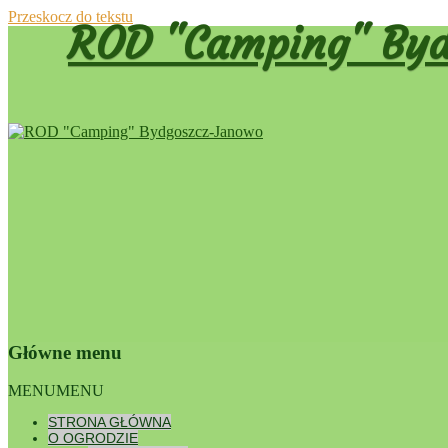
Przeskocz do tekstu
ROD "Camping" Byd
Główne menu
Dumnie wspierane przez WordPress
MENU
MENU
Dzień Dzi
STRONA GŁÓWNA
O OGRODZIE