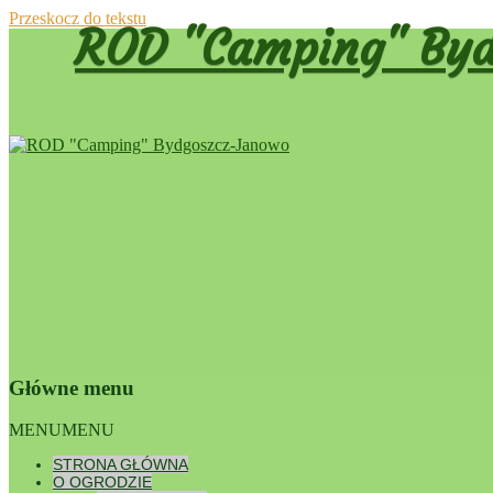
Przeskocz do tekstu
ROD "Camping" Byd
Główne menu
Dumnie wspierane przez WordPress
MENU
MENU
REGULA
STRONA GŁÓWNA
REGUL
O OGRODZIE