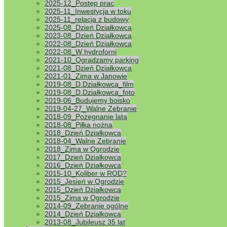
2025-12_Postęp prac
2025-11_Inwestycja w toku
2025-11_relacja z budowy
2025-08_Dzień Działkowca
2023-08_Dzień Działkowca
2022-08_Dzień Działkowca
2022-08_W hydroforni
2021-10_Ogradzamy parking
2021-08_Dzień Działkowca
2021-01_Zima w Janowie
2019-08_D.Działkowca_film
2019-08_D.Działkowca_foto
2019-06_Budujemy boisko
2019-04-27_Walne Zebranie
2018-09_Pożegnanie lata
2018-08_Piłka nożna
2018_Dzień Działkowca
2018-04_Walne Zebranie
2018_Zima w Ogrodzie
2017_Dzień Działkowca
2016_Dzień Działkowca
2015-10_Koliber w ROD?
2015_Jesień w Ogrodzie
2015_Dzień Działkowca
2015_Zima w Ogrodzie
2014-09_Zebranie ogólne
2014_Dzień Działkowca
2013-08_Jubileusz 35 lat