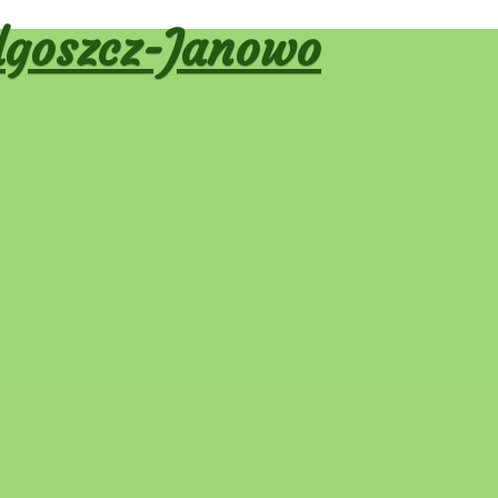
goszcz-Janowo
MIN ROD
AMIN ROD