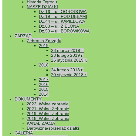
Historia Ogrodu
NASZE DZIAŁKI
Regulami
Dz.16 – ul. OGRODOWA
Dz.19 – ul. POD DĘBAMI
Dz.44 – ul. KĄPIELOWA
Dz.63 – ul. ZIELONA
Dz.59 – ul. BORÓWKOWA
ZARZĄD
Zebrania Zarządu
2019
23 marca 2019 r.
23 lutego 2019 r.
26 stycznia 2019 r.
2018
24 lutego 2018 r.
20 stycznia 2018 r.
2017
2016
2015
2014
DOKUMENTY
2022_Walne zebranie
2021_Walne Zebranie
2019_Walne Zebranie
2018_Walne Zebranie
KANALIZACJA
Darowizna/sprzedaż działki
GALERIA