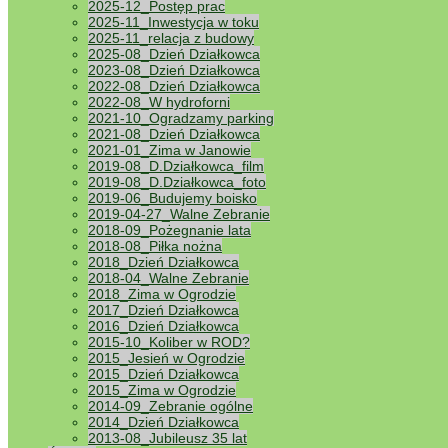
2025-12_Postęp prac
2025-11_Inwestycja w toku
2025-11_relacja z budowy
2025-08_Dzień Działkowca
2023-08_Dzień Działkowca
2022-08_Dzień Działkowca
2022-08_W hydroforni
2021-10_Ogradzamy parking
2021-08_Dzień Działkowca
2021-01_Zima w Janowie
2019-08_D.Działkowca_film
2019-08_D.Działkowca_foto
2019-06_Budujemy boisko
2019-04-27_Walne Zebranie
2018-09_Pożegnanie lata
2018-08_Piłka nożna
2018_Dzień Działkowca
2018-04_Walne Zebranie
2018_Zima w Ogrodzie
2017_Dzień Działkowca
2016_Dzień Działkowca
2015-10_Koliber w ROD?
2015_Jesień w Ogrodzie
2015_Dzień Działkowca
2015_Zima w Ogrodzie
2014-09_Zebranie ogólne
2014_Dzień Działkowca
2013-08_Jubileusz 35 lat