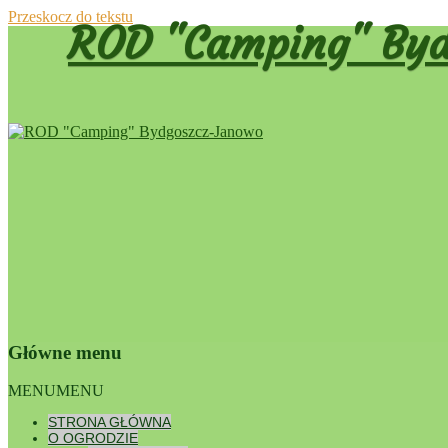
Przeskocz do tekstu
ROD "Camping" Byd
Główne menu
Dumnie wspierane przez WordPress
MENU
MENU
STATUT
STRONA GŁÓWNA
STATU
O OGRODZIE