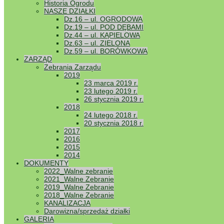
Historia Ogrodu
NASZE DZIAŁKI
Statut PZ
Dz.16 – ul. OGRODOWA
Dz.19 – ul. POD DĘBAMI
Dz.44 – ul. KĄPIELOWA
Dz.63 – ul. ZIELONA
Dz.59 – ul. BORÓWKOWA
ZARZĄD
Zebrania Zarządu
2019
23 marca 2019 r.
23 lutego 2019 r.
26 stycznia 2019 r.
2018
24 lutego 2018 r.
20 stycznia 2018 r.
2017
2016
2015
2014
DOKUMENTY
2022_Walne zebranie
2021_Walne Zebranie
2019_Walne Zebranie
2018_Walne Zebranie
KANALIZACJA
Darowizna/sprzedaż działki
GALERIA