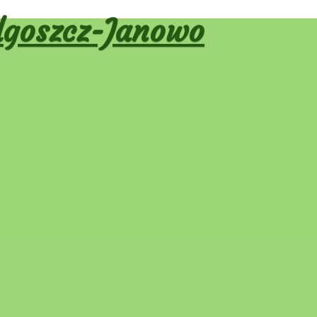
goszcz-Janowo
 PZD
T PZD