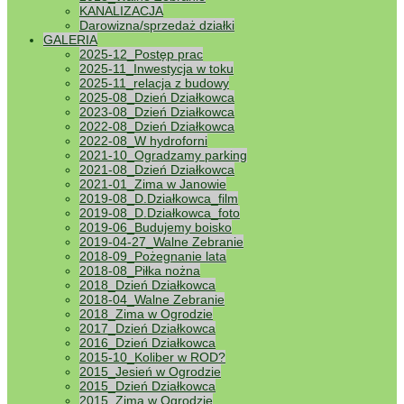
KANALIZACJA
Darowizna/sprzedaż działki
GALERIA
2025-12_Postęp prac
2025-11_Inwestycja w toku
2025-11_relacja z budowy
2025-08_Dzień Działkowca
2023-08_Dzień Działkowca
2022-08_Dzień Działkowca
2022-08_W hydroforni
2021-10_Ogradzamy parking
2021-08_Dzień Działkowca
2021-01_Zima w Janowie
2019-08_D.Działkowca_film
2019-08_D.Działkowca_foto
2019-06_Budujemy boisko
2019-04-27_Walne Zebranie
2018-09_Pożegnanie lata
2018-08_Piłka nożna
2018_Dzień Działkowca
2018-04_Walne Zebranie
2018_Zima w Ogrodzie
2017_Dzień Działkowca
2016_Dzień Działkowca
2015-10_Koliber w ROD?
2015_Jesień w Ogrodzie
2015_Dzień Działkowca
2015_Zima w Ogrodzie