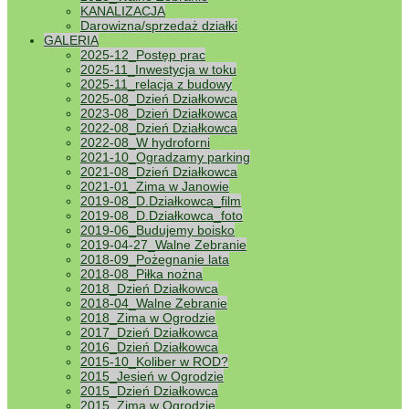
KANALIZACJA
Darowizna/sprzedaż działki
GALERIA
2025-12_Postęp prac
2025-11_Inwestycja w toku
2025-11_relacja z budowy
2025-08_Dzień Działkowca
2023-08_Dzień Działkowca
2022-08_Dzień Działkowca
2022-08_W hydroforni
2021-10_Ogradzamy parking
2021-08_Dzień Działkowca
2021-01_Zima w Janowie
2019-08_D.Działkowca_film
2019-08_D.Działkowca_foto
2019-06_Budujemy boisko
2019-04-27_Walne Zebranie
2018-09_Pożegnanie lata
2018-08_Piłka nożna
2018_Dzień Działkowca
2018-04_Walne Zebranie
2018_Zima w Ogrodzie
2017_Dzień Działkowca
2016_Dzień Działkowca
2015-10_Koliber w ROD?
2015_Jesień w Ogrodzie
2015_Dzień Działkowca
2015_Zima w Ogrodzie