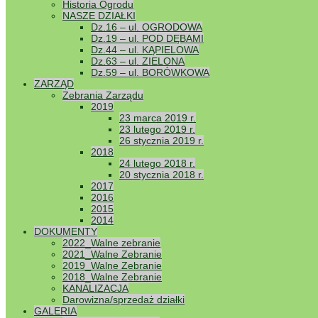
Historia Ogrodu
NASZE DZIAŁKI
Dwie bra
Dz.16 – ul. OGRODOWA
Dz.19 – ul. POD DĘBAMI
Opublikowany
2
Dz.44 – ul. KĄPIELOWA
Dz.63 – ul. ZIELONA
Dz.59 – ul. BORÓWKOWA
Zakończona 
ZARZĄD
Jednocześni
Zebrania Zarządu
elementy k
2019
23 marca 2019 r.
23 lutego 2019 r.
26 stycznia 2019 r.
2018
24 lutego 2018 r.
20 stycznia 2018 r.
2017
2016
2015
2014
DOKUMENTY
2022_Walne zebranie
2021_Walne Zebranie
2019_Walne Zebranie
2018_Walne Zebranie
KANALIZACJA
Darowizna/sprzedaż działki
GALERIA