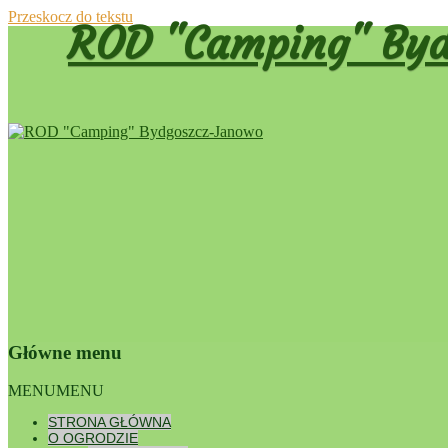
Przeskocz do tekstu
ROD "Camping" Byd
Główne menu
Dumnie wspierane przez WordPress
MENU
MENU
Nawigac
STRONA GŁÓWNA
←
Poprze
O OGRODZIE