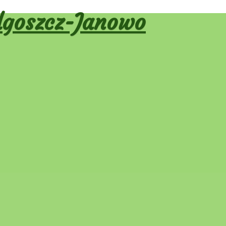
goszcz-Janowo
ja wpisu
dni
Następny
→