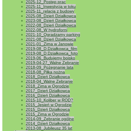
2025-12_Postęp prac
2025-11_Inwestycja w toku
2025-11_relacja z budowy
2025-08_Dzień Działkowca
2023-08_Dzień Działkowca
2022-08_Dzień Działkowca
2022-08_W hydroforni
2021-10_Ogradzamy parking
2021-08_Dzień Działkowca
2021-01_Zima w Janowie
2019-08_D.Działkowca_film
2019-08_D.Działkowca_foto
2019-06_Budujemy boisko
2019-04-27_Walne Zebranie
2018-09_Pożegnanie lata
2018-08_Piłka nożna
2018_Dzień Działkowca
2018-04_Walne Zebranie
2018_Zima w Ogrodzie
2017_Dzień Działkowca
2016_Dzień Działkowca
2015-10_Koliber w ROD?
2015_Jesień w Ogrodzie
2015_Dzień Działkowca
2015_Zima w Ogrodzie
2014-09_Zebranie ogólne
2014_Dzień Działkowca
2013-08_Jubileusz 35 lat