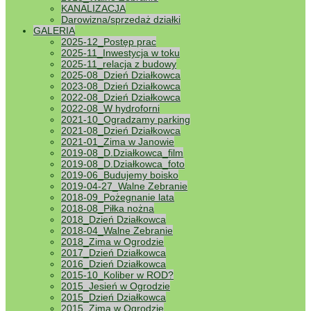
KANALIZACJA
Darowizna/sprzedaż działki
GALERIA
2025-12_Postęp prac
2025-11_Inwestycja w toku
2025-11_relacja z budowy
2025-08_Dzień Działkowca
2023-08_Dzień Działkowca
2022-08_Dzień Działkowca
2022-08_W hydroforni
2021-10_Ogradzamy parking
2021-08_Dzień Działkowca
2021-01_Zima w Janowie
2019-08_D.Działkowca_film
2019-08_D.Działkowca_foto
2019-06_Budujemy boisko
2019-04-27_Walne Zebranie
2018-09_Pożegnanie lata
2018-08_Piłka nożna
2018_Dzień Działkowca
2018-04_Walne Zebranie
2018_Zima w Ogrodzie
2017_Dzień Działkowca
2016_Dzień Działkowca
2015-10_Koliber w ROD?
2015_Jesień w Ogrodzie
2015_Dzień Działkowca
2015_Zima w Ogrodzie