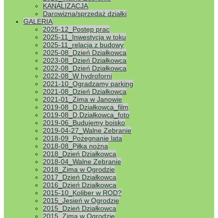
KANALIZACJA
wszystkim obecnym na spotkaniu serdecznie
Darowizna/sprzedaż działki
podziękować w tym za poparcie przedłożonych
GALERIA
uchwał i kolejnych działań Zarządu.
Prezes
2025-12_Postęp prac
Zarządu Jacek Głazik
2025-11_Inwestycja w toku
2025-11_relacja z budowy
2025-08_Dzień Działkowca
2023-08_Dzień Działkowca
2022-08_Dzień Działkowca
2022-08_W hydroforni
2021-10_Ogradzamy parking
2021-08_Dzień Działkowca
2021-01_Zima w Janowie
2019-08_D.Działkowca_film
2019-08_D.Działkowca_foto
2019-06_Budujemy boisko
2019-04-27_Walne Zebranie
2018-09_Pożegnanie lata
2018-08_Piłka nożna
2018_Dzień Działkowca
2018-04_Walne Zebranie
2018_Zima w Ogrodzie
2017_Dzień Działkowca
2016_Dzień Działkowca
2015-10_Koliber w ROD?
2015_Jesień w Ogrodzie
2015_Dzień Działkowca
2015_Zima w Ogrodzie