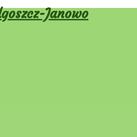
goszcz-Janowo
ja wpisu
dni
Następny
→