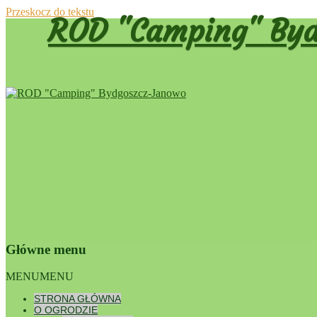
Przeskocz do tekstu
ROD "Camping" Byd
Główne menu
Dumnie wspierane przez WordPress
MENU
MENU
Nawigac
STRONA GŁÓWNA
←
Poprze
O OGRODZIE