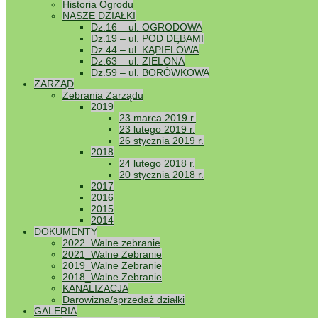
Historia Ogrodu
NASZE DZIAŁKI
Termin gr
Dz.16 – ul. OGRODOWA
Dz.19 – ul. POD DĘBAMI
Opublikowany
2
Dz.44 – ul. KĄPIELOWA
Dz.63 – ul. ZIELONA
Dz.59 – ul. BORÓWKOWA
ZARZĄD
Zebrania Zarządu
2019
23 marca 2019 r.
23 lutego 2019 r.
26 stycznia 2019 r.
2018
24 lutego 2018 r.
20 stycznia 2018 r.
2017
2016
2015
2014
DOKUMENTY
2022_Walne zebranie
2021_Walne Zebranie
2019_Walne Zebranie
2018_Walne Zebranie
KANALIZACJA
Darowizna/sprzedaż działki
GALERIA