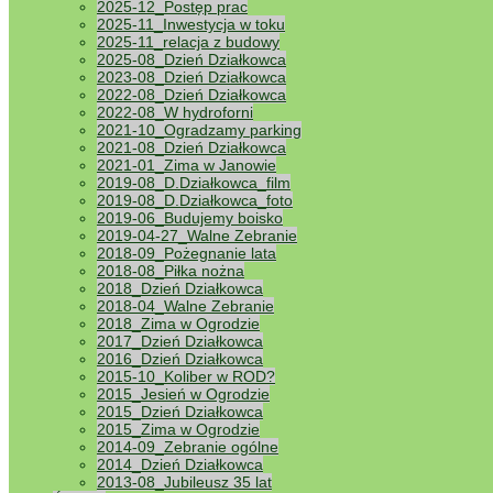
2025-12_Postęp prac
2025-11_Inwestycja w toku
2025-11_relacja z budowy
2025-08_Dzień Działkowca
2023-08_Dzień Działkowca
2022-08_Dzień Działkowca
2022-08_W hydroforni
2021-10_Ogradzamy parking
2021-08_Dzień Działkowca
2021-01_Zima w Janowie
2019-08_D.Działkowca_film
2019-08_D.Działkowca_foto
2019-06_Budujemy boisko
2019-04-27_Walne Zebranie
2018-09_Pożegnanie lata
2018-08_Piłka nożna
2018_Dzień Działkowca
2018-04_Walne Zebranie
2018_Zima w Ogrodzie
2017_Dzień Działkowca
2016_Dzień Działkowca
2015-10_Koliber w ROD?
2015_Jesień w Ogrodzie
2015_Dzień Działkowca
2015_Zima w Ogrodzie
2014-09_Zebranie ogólne
2014_Dzień Działkowca
2013-08_Jubileusz 35 lat