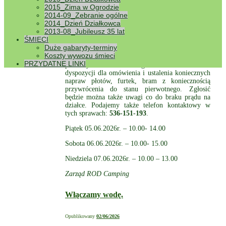
2015_Zima w Ogrodzie
Obecność Wykonawcy – WAŻNE.
2014-09_Zebranie ogólne
2014_Dzień Działkowca
2013-08_Jubileusz 35 lat
Opublikowany
02/06/2026
ŚMIECI
Duże gabaryty-terminy
Pragniemy poinformować, iż Wykonawca naszej
Koszty wywozu śmieci
inwestycji obecny będzie na terenie ROD w
PRZYDATNE LINKI
poniższych terminach i godzinach do Państwa
dyspozycji dla omówienia i ustalenia koniecznych
napraw płotów, furtek, bram z koniecznością
przywrócenia do stanu pierwotnego. Zgłosić
będzie można także uwagi co do braku prądu na
działce. Podajemy także telefon kontaktowy w
tych sprawach:
536-151-193
.
Piątek 05.06.2026r. – 10.00- 14.00
Sobota 06.06.2026r. – 10.00- 15.00
Niedziela 07.06.2026r. – 10.00 – 13.00
Zarząd ROD Camping
Włączamy wodę.
Opublikowany
02/06/2026