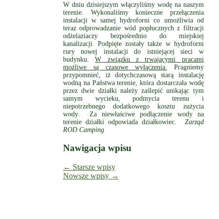
W dniu dzisiejszym włączyliśmy wodę na naszym
terenie. Wykonaliśmy konieczne przełączenia
instalacji w samej hydroforni co umożliwia od
teraz odprowadzanie wód popłucznych z filtracji
odżelaziaczy bezpośrednio do miejskiej
kanalizacji. Podpięte zostały także w hydroforni
rury nowej instalacji do istniejącej sieci w
budynku.
W związku z trwającymi pracami
możliwe są czasowe wyłączenia.
Pragniemy
przypomnieć, iż dotychczasową starą instalację
wodną na Państwa terenie, która dostarczała wodę
przez dwie działki należy zaślepić unikając tym
samym wycieku, podmycia terenu i
niepotrzebnego dodatkowego kosztu zużycia
wody. Za niewłaściwe podłączenie wody na
terenie działki odpowiada działkowiec.
Zarząd
ROD Camping
Nawigacja wpisu
←
Starsze wpisy
Nowsze wpisy
→