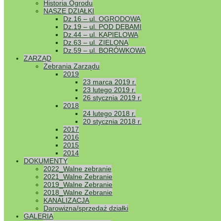
Historia Ogrodu
NASZE DZIAŁKI
Zalegamy
Dz.16 – ul. OGRODOWA
Dz.19 – ul. POD DĘBAMI
Opublikowany
0
Dz.44 – ul. KĄPIELOWA
Dz.63 – ul. ZIELONA
Według info
Dz.59 – ul. BORÓWKOWA
16% dział
ZARZĄD
kanalizację.
Zebrania Zarządu
Pozostałe i
2019
→ZARZĄD –
23 marca 2019 r.
23 lutego 2019 r.
26 stycznia 2019 r.
2018
24 lutego 2018 r.
20 stycznia 2018 r.
2017
2016
2015
2014
DOKUMENTY
2022_Walne zebranie
2021_Walne Zebranie
2019_Walne Zebranie
2018_Walne Zebranie
KANALIZACJA
Darowizna/sprzedaż działki
GALERIA