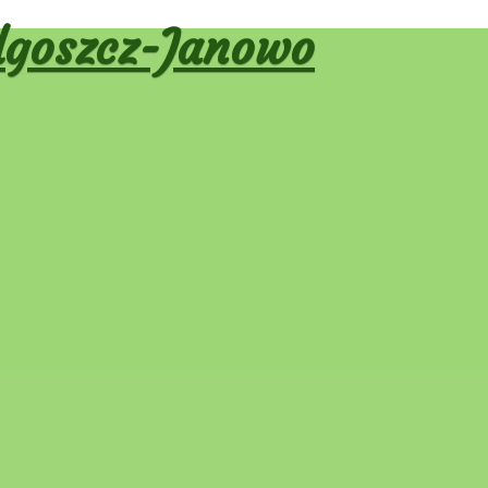
goszcz-Janowo
ja wpisu
dni
Następny
→