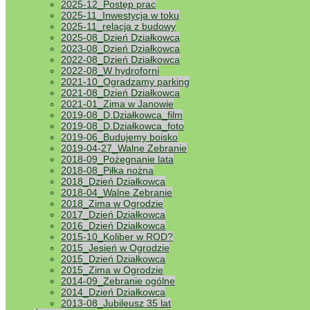
2025-12_Postęp prac
2025-11_Inwestycja w toku
2025-11_relacja z budowy
2025-08_Dzień Działkowca
2023-08_Dzień Działkowca
2022-08_Dzień Działkowca
2022-08_W hydroforni
2021-10_Ogradzamy parking
2021-08_Dzień Działkowca
2021-01_Zima w Janowie
2019-08_D.Działkowca_film
2019-08_D.Działkowca_foto
2019-06_Budujemy boisko
2019-04-27_Walne Zebranie
2018-09_Pożegnanie lata
2018-08_Piłka nożna
2018_Dzień Działkowca
2018-04_Walne Zebranie
2018_Zima w Ogrodzie
2017_Dzień Działkowca
2016_Dzień Działkowca
2015-10_Koliber w ROD?
2015_Jesień w Ogrodzie
2015_Dzień Działkowca
2015_Zima w Ogrodzie
2014-09_Zebranie ogólne
2014_Dzień Działkowca
2013-08_Jubileusz 35 lat