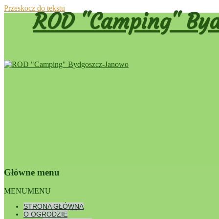
Przeskocz do tekstu
ROD "Camping" Byd
Główne menu
Dumnie wspierane przez WordPress
MENU
MENU
Nawigac
STRONA GŁÓWNA
←
Poprze
O OGRODZIE