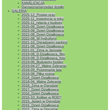
KANALIZACJA
Darowizna/sprzedaż działki
GALERIA
2025-12_Postęp prac
2025-11_Inwestycja w toku
2025-11_relacja z budowy
2025-08_Dzień Działkowca
2023-08_Dzień Działkowca
2022-08_Dzień Działkowca
2022-08_W hydroforni
2021-10_Ogradzamy parking
2021-08_Dzień Działkowca
2021-01_Zima w Janowie
2019-08_D.Działkowca_film
2019-08_D.Działkowca_foto
2019-06_Budujemy boisko
2019-04-27_Walne Zebranie
2018-09_Pożegnanie lata
2018-08_Piłka nożna
2018_Dzień Działkowca
2018-04_Walne Zebranie
2018_Zima w Ogrodzie
2017_Dzień Działkowca
2016_Dzień Działkowca
2015-10_Koliber w ROD?
2015_Jesień w Ogrodzie
2015_Dzień Działkowca
2015_Zima w Ogrodzie