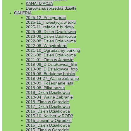
KANALIZACJA
Darowizna/sprzedaż działki
GALERIA
2025-12_Postęp prac
2025-11_Inwestycja w toku
2025-11_relacja z budowy
2025-08_Dzień Działkowca
2023-08_Dzień Działkowca
2022-08_Dzień Działkowca
2022-08_W hydroforni
2021-10_Ogradzamy parking
2021-08_Dzień Działkowca
2021-01_Zima w Janowie
2019-08_D.Działkowca_film
2019-08_D.Działkowca_foto
2019-06_Budujemy boisko
2019-04-27_Walne Zebranie
2018-09_Pożegnanie lata
2018-08_Piłka nożna
2018_Dzień Działkowca
2018-04_Walne Zebranie
2018_Zima w Ogrodzie
2017_Dzień Działkowca
2016_Dzień Działkowca
2015-10_Koliber w ROD?
2015_Jesień w Ogrodzie
2015_Dzień Działkowca
2015_Zima w Ogrodzie