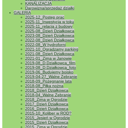
KANALIZACJA
Darowizna/sprzedaż działki
GALERIA
2025-12_Postęp prac
2025-11_Inwestycja w toku
2025-11_relacja z budowy
2025-08_Dzień Działkowca
2023-08_Dzień Działkowca
2022-08_Dzień Działkowca
2022-08_W hydroforni
2021-10_Ogradzamy parking
2021-08_Dzień Działkowca
2021-01_Zima w Janowie
2019-08_D.Działkowca_film
2019-08_D.Działkowca_foto
2019-06_Budujemy boisko
2019-04-27_Walne Zebranie
2018-09_Pożegnanie lata
2018-08_Piłka nożna
2018_Dzień Działkowca
2018-04_Walne Zebranie
2018_Zima w Ogrodzie
2017_Dzień Działkowca
2016_Dzień Działkowca
2015-10_Koliber w ROD?
2015_Jesień w Ogrodzie
2015_Dzień Działkowca
2015_Zima w Ogrodzie