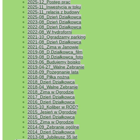
2025-12_Postęp prac
2025-11_Inwestycja w toku
2025-11_relacja z budowy
2025-08_Dzień Działkowca
2023-08_Dzień Działkowca
2022-08_Dzień Działkowca
2022-08_W hydroforni
2021-10_Ogradzamy parking
2021-08_Dzień Działkowca
2021-01_Zima w Janowie
2019-08_D.Działkowca_film
2019-08_D.Działkowca_foto
2019-06_Budujemy boisko
2019-04-27_Walne Zebranie
2018-09_Pożegnanie lata
2018-08_Piłka nożna
2018_Dzień Działkowca
2018-04_Walne Zebranie
2018_Zima w Ogrodzie
2017_Dzień Działkowca
2016_Dzień Działkowca
2015-10_Koliber w ROD?
2015_Jesień w Ogrodzie
2015_Dzień Działkowca
2015_Zima w Ogrodzie
2014-09_Zebranie ogólne
2014_Dzień Działkowca
2013-08_Jubileusz 35 lat