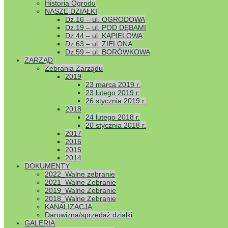
Historia Ogrodu
NASZE DZIAŁKI
Dz.16 – ul. OGRODOWA
Dz.19 – ul. POD DĘBAMI
Dz.44 – ul. KĄPIELOWA
Dz.63 – ul. ZIELONA
Dz.59 – ul. BORÓWKOWA
ZARZĄD
Zebrania Zarządu
2019
23 marca 2019 r.
23 lutego 2019 r.
26 stycznia 2019 r.
2018
24 lutego 2018 r.
20 stycznia 2018 r.
2017
2016
2015
2014
DOKUMENTY
2022_Walne zebranie
2021_Walne Zebranie
2019_Walne Zebranie
2018_Walne Zebranie
KANALIZACJA
Darowizna/sprzedaż działki
GALERIA