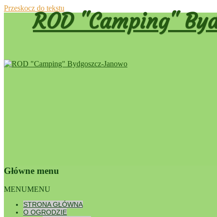
Przeskocz do tekstu
ROD "Camping" Byd
Główne menu
Dumnie wspierane przez WordPress
MENU
MENU
Walne zeb
STRONA GŁÓWNA
O OGRODZIE